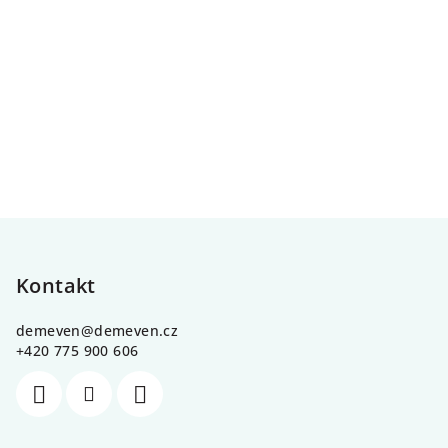
Z
á
p
Kontakt
a
demeven
@
demeven.cz
t
+420 775 900 606
í