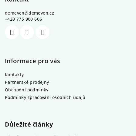
a
demeven
@
demeven.cz
t
+420 775 900 606
í
Informace pro vás
Kontakty
Partnerské prodejny
Obchodní podmínky
Podmínky zpracování osobních údajů
Důležité články