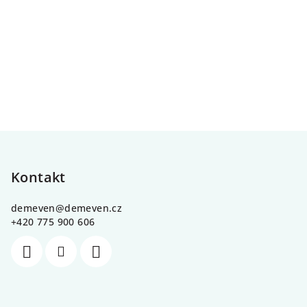
Z
á
p
Kontakt
a
demeven
@
demeven.cz
t
+420 775 900 606
í