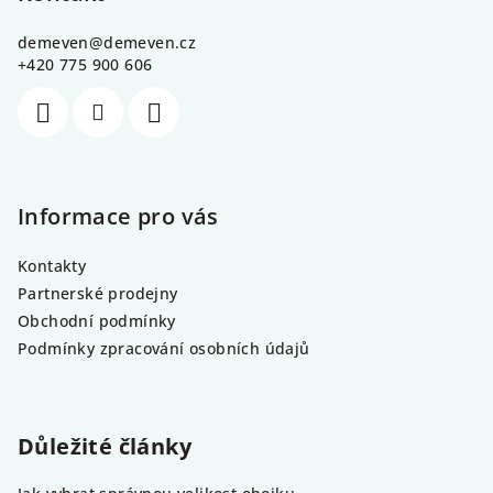
a
demeven
@
demeven.cz
t
+420 775 900 606
í
Informace pro vás
Kontakty
Partnerské prodejny
Obchodní podmínky
Podmínky zpracování osobních údajů
Důležité články