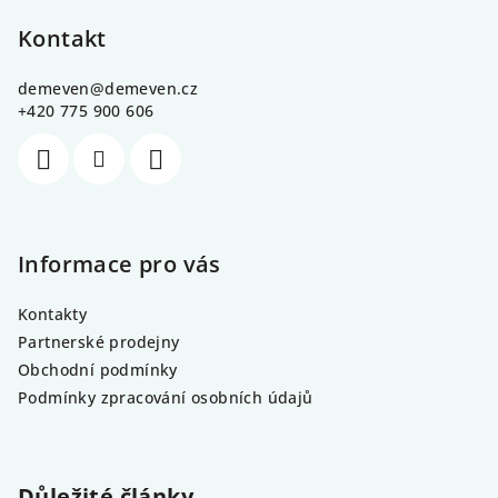
á
p
Kontakt
a
demeven
@
demeven.cz
t
+420 775 900 606
í
Informace pro vás
Kontakty
Partnerské prodejny
Obchodní podmínky
Podmínky zpracování osobních údajů
Důležité články