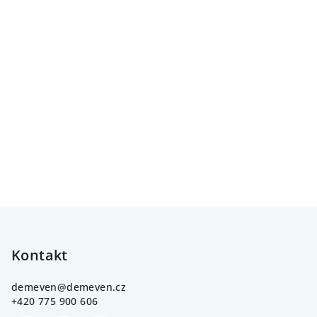
Z
á
p
Kontakt
a
demeven
@
demeven.cz
t
+420 775 900 606
í