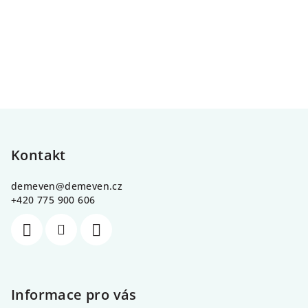
Z
á
p
Kontakt
a
demeven
@
demeven.cz
t
+420 775 900 606
í
Informace pro vás