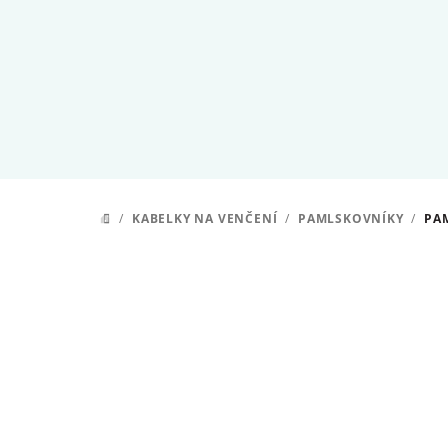
Přejít
na
obsah
/
KABELKY NA VENČENÍ
/
PAMLSKOVNÍKY
/
PA
DOMŮ