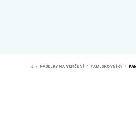
Přejít
na
obsah
/
KABELKY NA VENČENÍ
/
PAMLSKOVNÍKY
/
PA
DOMŮ