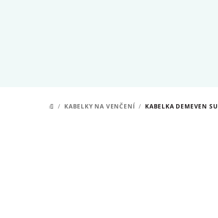
Přejít
na
obsah
/
KABELKY NA VENČENÍ
/
KABELKA DEMEVEN S
DOMŮ