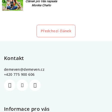
Předchozí článek
Z
á
p
Kontakt
a
demeven
@
demeven.cz
t
+420 775 900 606
í
Informace pro vás