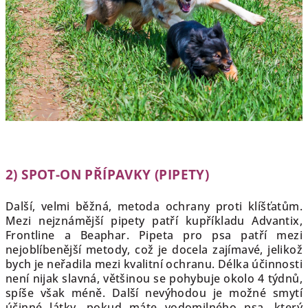
2) SPOT-ON PŘÍPAVKY (PIPETY)
Další, velmi běžná, metoda ochrany proti klíšťatům.
Mezi nejznámější pipety patří kupříkladu Advantix,
Frontline a Beaphar. Pipeta pro psa patří mezi
nejoblíbenější metody, což je docela zajímavé, jelikož
bych je neřadila mezi kvalitní ochranu. Délka účinnosti
není nijak slavná, většinou se pohybuje okolo 4 týdnů,
spíše však méně. Další nevýhodou je možné smytí
účinné látky, pokud máte vodomilného psa, který