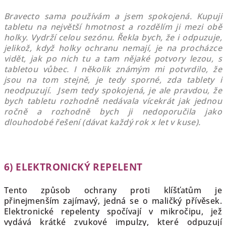
Bravecto sama používám a jsem spokojená. Kupuji
tabletu na největší hmotnost a rozdělím ji mezi obě
holky. Vydrží celou sezónu. Řekla bych, že i odpuzuje,
jelikož, když holky ochranu nemají, je na procházce
vidět, jak po nich tu a tam nějaké potvory lezou, s
tabletou vůbec. I několik známým mi potvrdilo, že
jsou na tom stejně, je tedy sporné, zda tablety i
neodpuzují. Jsem tedy spokojená, je ale pravdou, že
bych tabletu rozhodně nedávala vícekrát jak jednou
ročně a rozhodně bych ji nedoporučila jako
dlouhodobé řešení (dávat každý rok x let v kuse).
6) ELEKTRONICKÝ REPELENT
Tento způsob ochrany proti klíšťatům je
přinejmenším zajímavý, jedná se o maličký přívěsek.
Elektronické repelenty spočívají v mikročipu, jež
vydává krátké zvukové impulzy, které odpuzují