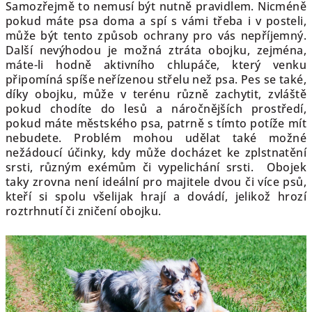
Samozřejmě to nemusí být nutně pravidlem. Nicméně
pokud máte psa doma a spí s vámi třeba
i v posteli,
může být tento způsob ochrany pro vás nepříjemný.
Další nevýhodou je možná ztráta obojku, zejména,
máte-li hodně aktivního chlupáče, který venku
připomíná spíše neřízenou střelu než psa. Pes se také,
díky obojku, může v terénu různě zachytit, zvláště
pokud chodíte do lesů
a náročnějších prostředí,
pokud máte městského psa, patrně s tímto potíže mít
nebudete. Problém mohou udělat také možné
nežádoucí účinky, kdy může docházet ke zplstnatění
srsti, různým exémům či vypelichání srsti. Obojek
taky zrovna není ideální pro majitele dvou či více psů,
kteří si spolu všelijak hrají a dovádí, jelikož hrozí
roztrhnutí či zničení obojku.