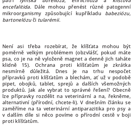
patří
lymská borelióza
,
ehrlichióza
a
klíšťová
encefalitida
. Dále mohou přenést různé patogenní
mikroorganismy způsobující kupříkladu
babeziózu,
bartonelózu
či
tularémii.
Není asi třeba rozebírat, že klíšťata mohou být
poměrně velkým problémem (obzvlášť, pokud máte
psa, co je na ně vyloženě magnet a denně jich taháte
klidně 15). Ochrana proti klíšťatům je zkrátka
nesmírně důležitá. Dnes je na trhu nespočet
přípravků proti klíšťatům a blechám, ať už v podobě
pipet, obojků, tablet, sprejů a dalších všemožných
produktů. Jak ale vybrat to správné řešení? Obecně
lze přípravky rozdělit na veterinární a na, řekněme,
alternativní (přírodní, chcete-li). V dnešním článku se
zaměříme na ta veterinární antiparazitika pro psy a
v dalším díle si něco povíme o přírodní cestě v boji
proti klíšťatům.