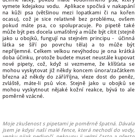
vymete kdejakou vodu. Aplikace spočívá v nakapání
na kůži psa (většinou mezi lopatkami či na kořen
ocasu), což je sice relativně bez problému, ovšem
pokud máte psa,
co spolupracuje. Po pipetě také
může být pes docela umaštěný a může být cítit (stejně
jako u obojků, fungují na stejném principu - účinná
látka se šíří po povrchu těla) a to může být
nepříjemné. Celkem velkou nevýhodou je ona krátká
doba účinku, protože budete muset neustále kupovat
nové pipety, což, když si vezmeme, že klíšťata se
mohou vyskytovat již někdy koncem února/začátkem
března až někdy do září/října, vleze dost do peněz,
zvláště, máte-li psů více. Stejně jako u obojků se
mohou vyskytnout nějaké kožní reakce, bývá to ale
poměrně vzácné.
Moje zkušenost s pipetami je poměrně špatná. Dávala
jsem je kdysi naší malé fence, která nechodí do vody,
venku nijak nedivočí, nekoupu ji velmi často a přesto