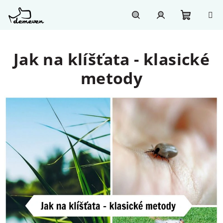
Přejít
na
obsah
Nákupn
Hledat
Přihlášení
Jak na klíšťata - klasické
košík
metody