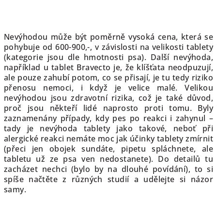
Nevýhodou může být poměrně vysoká cena, která se
pohybuje od 600-900,-, v závislosti na velikosti tablety
(kategorie jsou dle hmotnosti psa). Další nevýhoda,
například u tablet Bravecto je, že klíšťata neodpuzují,
ale pouze zahubí potom, co se přisají, je tu tedy riziko
přenosu nemoci, i když je velice malé. Velikou
nevýhodou jsou zdravotní rizika, což je také důvod,
proč jsou někteří lidé naprosto proti tomu. Byly
zaznamenány případy, kdy pes po reakci i zahynul –
tady je nevýhoda tablety jako takové, neboť při
alergické reakci nemáte moc jak účinky tablety zmírnit
(přeci jen obojek sundáte, pipetu spláchnete, ale
tabletu už ze psa ven nedostanete). Do detailů tu
zacházet nechci (bylo by na dlouhé povídání), to si
spíše načtěte z různých studií a udělejte si názor
samy.