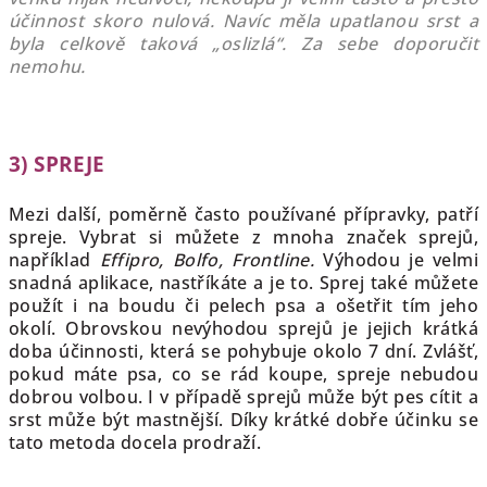
účinnost skoro nulová. Navíc měla upatlanou srst a
byla celkově taková „oslizlá“. Za sebe doporučit
nemohu.
3) SPREJE
Mezi další, poměrně často používané přípravky, patří
spreje. Vybrat si můžete z mnoha značek sprejů,
například
Effipro, Bolfo, Frontline.
Výhodou je velmi
snadná aplikace, nastříkáte a je to. Sprej také můžete
použít i na boudu či pelech psa a ošetřit tím jeho
okolí. Obrovskou nevýhodou sprejů je jejich krátká
doba účinnosti, která se pohybuje okolo 7 dní. Zvlášť,
pokud máte psa, co se rád koupe, spreje nebudou
dobrou volbou. I v případě sprejů může být pes cítit a
srst může být mastnější. Díky krátké dobře účinku se
tato metoda docela prodraží.