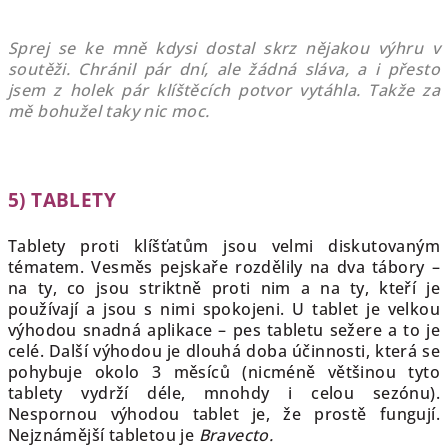
Sprej se ke mně kdysi dostal skrz nějakou výhru v
soutěži. Chránil pár dní, ale žádná sláva, a i přesto
jsem z holek pár klíštěcích potvor vytáhla. Takže za
mě bohužel taky nic moc.
5) TABLETY
Tablety proti klíšťatům jsou velmi diskutovaným
tématem. Vesměs pejskaře rozdělily na dva tábory –
na ty, co jsou striktně proti nim a na ty, kteří je
používají a jsou s nimi spokojeni. U tablet je velkou
výhodou snadná aplikace – pes tabletu sežere a to je
celé. Další výhodou je dlouhá doba účinnosti, která se
pohybuje okolo 3 měsíců (nicméně většinou tyto
tablety vydrží déle, mnohdy i celou sezónu).
Nespornou výhodou tablet je, že prostě fungují.
Nejznámější tabletou je
Bravecto.