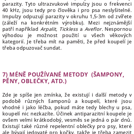
parazity. Tyto ultrazvukové impulzy jsou o frekvenci
40 kHz, jsou tedy pro člověka i pro psa neslyšitelné.
Impulzy odpuzují parazity v okruhu 1,5-3m od zvířete
(záleží na konkrétním výrobku). Mezi nejznámější
patří například
Arpalit, Tickless
a
Aveflor.
Nespornou
výhodou je možnost použití
u všech věkových
kategorií. Je třeba mít na paměti, že před koupelí je
třeba odpuzovač sundat.
7) MÉNĚ POUŽÍVANÉ METODY (ŠAMPONY,
PĚNY, OBLEČKY, ATD.)
Zde je spíše jen zmínka, že existují i další metody v
podobě různých šamponů a koupelí, které jsou
vhodné i jako léčba, pokud máte tedy blechy u psa,
koupelí nic nezkazíte. Účinek antiparazitní koupele je
ovšem velmi krátkodobý, vesměs se jedná o pár dnů.
Existují také různé repelentní oblečky pro psy, které
ale bývají jedovaté pro kočky, takže je třeba zamezit