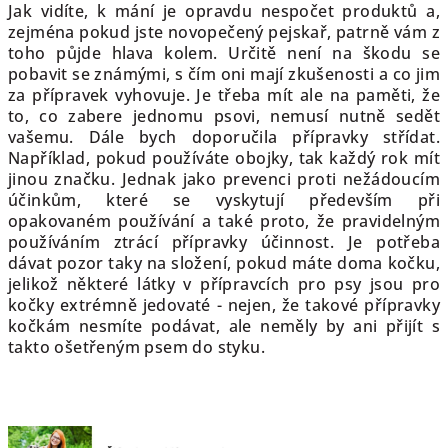
Jak vidíte, k mání je opravdu nespočet produktů a,
zejména pokud jste novopečený pejskař, patrně vám z
toho půjde hlava kolem. Určitě není na škodu se
pobavit se známými, s čím oni mají zkušenosti a co jim
za přípravek vyhovuje. Je třeba mít ale na paměti, že
to, co zabere jednomu psovi, nemusí nutně sedět
vašemu. Dále bych doporučila přípravky střídat.
Například, pokud používáte obojky, tak každý rok mít
jinou značku. Jednak jako prevenci proti nežádoucím
účinkům, které se vyskytují především při
opakovaném používání a také proto, že pravidelným
používáním ztrácí přípravky účinnost. Je potřeba
dávat pozor taky na složení, pokud máte doma kočku,
jelikož některé látky v přípravcích pro psy jsou pro
kočky extrémně jedovaté - nejen, že takové přípravky
kočkám nesmíte podávat, ale neměly by ani přijít s
takto ošetřeným psem do styku.