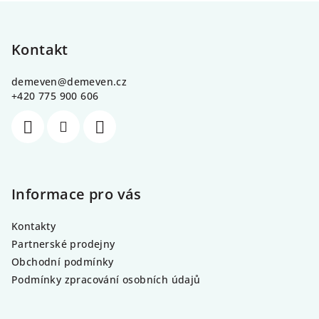
Z
á
p
Kontakt
a
demeven
@
demeven.cz
t
+420 775 900 606
í
Informace pro vás
Kontakty
Partnerské prodejny
Obchodní podmínky
Podmínky zpracování osobních údajů