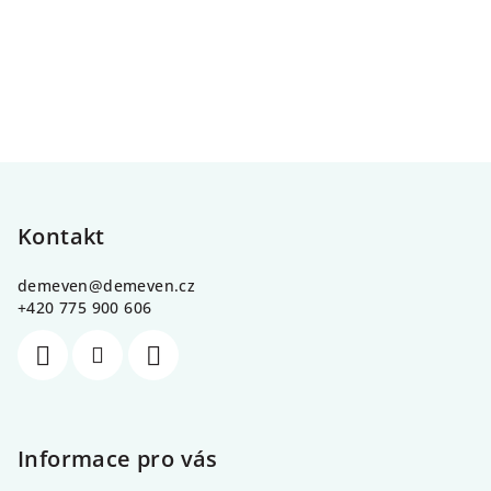
Z
á
p
Kontakt
a
demeven
@
demeven.cz
t
+420 775 900 606
í
Informace pro vás