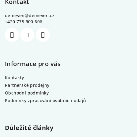
p
Kontakt
a
demeven
@
demeven.cz
t
+420 775 900 606
í
Informace pro vás
Kontakty
Partnerské prodejny
Obchodní podmínky
Podmínky zpracování osobních údajů
Důležité články