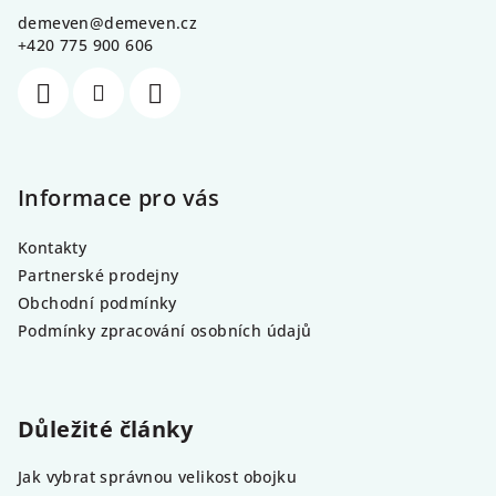
a
demeven
@
demeven.cz
t
+420 775 900 606
í
Informace pro vás
Kontakty
Partnerské prodejny
Obchodní podmínky
Podmínky zpracování osobních údajů
Důležité články
Jak vybrat správnou velikost obojku