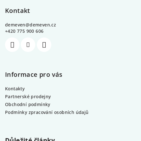
á
p
Kontakt
a
demeven
@
demeven.cz
t
+420 775 900 606
í
Informace pro vás
Kontakty
Partnerské prodejny
Obchodní podmínky
Podmínky zpracování osobních údajů
Důležité články