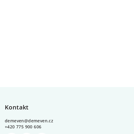
Z
á
p
Kontakt
a
demeven
@
demeven.cz
t
+420 775 900 606
í