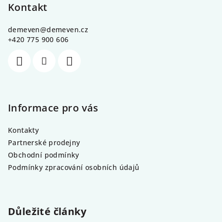
p
Kontakt
a
demeven
@
demeven.cz
t
+420 775 900 606
í
Informace pro vás
Kontakty
Partnerské prodejny
Obchodní podmínky
Podmínky zpracování osobních údajů
Důležité články